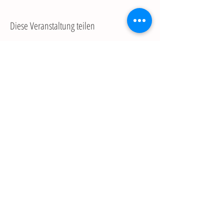
Diese Veranstaltung teilen
© 2025
by Anja Pusch, CANTIENICA® Mannheim
Dürerstr. 105, 68163 Mannheim
Tel. 0152-56959863
mail@cantienica-mannheim.de
Praxis für körperorientierte Psychotherapie und
Coaching
www.anja-pusch.de
Links
Service
Kontakt / Anfahrt
FAQ
Newsletter
Impressum
/
Datenschutz
AGB