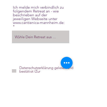
Ich melde mich verbindlich zu
folgendem Retreat an - wie
beschrieben auf der
jeweiligen Webseite unter
www.cantienica-mannheim.de:
Datenschutzerklärung gelesen und
bestätigt
(Zur
Datenschutzerklärung... )
AGBs gelesen und bestätigt
(Zu
den AGBs...)
Weiter >