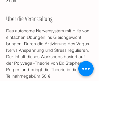
Zoom
Über die Veranstaltung
Das autonome Nervensystem mit Hilfe von 
einfachen Übungen ins Gleichgewicht 
bringen. Durch die Aktivierung des Vagus-
Nervs Anspannung und Stress regulieren.
Der Inhalt dieses Workshops basiert auf 
der Polyvagal-Theorie von Dr. Stephen 
Porges und bringt die Theorie in die Praxis.
Teilnahmegebühr 50 €
Diese Veranstaltung teilen
© 2025
by Anja Pusch, CANTIENICA® Mannheim
Dürerstr. 105, 68163 Mannheim
Tel. 0152-56959863