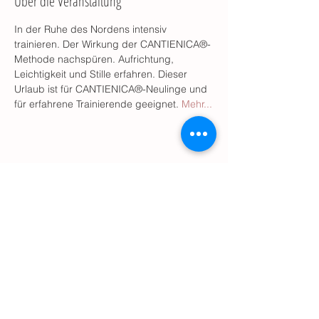
Über die Veranstaltung
In der Ruhe des Nordens intensiv 
trainieren. Der Wirkung der CANTIENICA®-
Methode nachspüren. Aufrichtung, 
Leichtigkeit und Stille erfahren. Dieser 
Urlaub ist für CANTIENICA®-Neulinge und 
für erfahrene Trainierende geeignet. 
Mehr...
Diese Veranstaltung teilen
© 2025
by Anja Pusch, CANTIENICA® Mannheim
Dürerstr. 105, 68163 Mannheim
Tel. 0152-56959863
mail@cantienica-mannheim.de
Praxis für körperorientierte Psychotherapie und