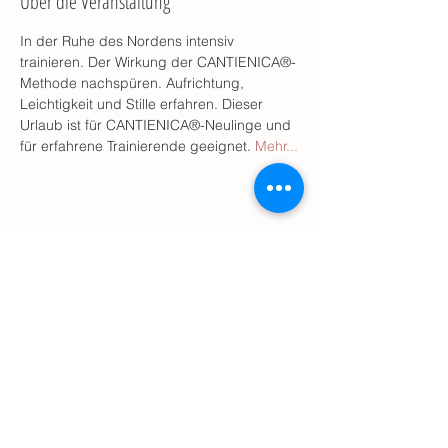
Über die Veranstaltung
In der Ruhe des Nordens intensiv 
trainieren. Der Wirkung der CANTIENICA®-
Methode nachspüren. Aufrichtung, 
Leichtigkeit und Stille erfahren. Dieser 
Urlaub ist für CANTIENICA®-Neulinge und 
für erfahrene Trainierende geeignet. 
Mehr...
Diese Veranstaltung teilen
© 2025
by Anja Pusch, CANTIENICA® Mannheim
Dürerstr. 105, 68163 Mannheim
Tel. 0152-56959863
mail@cantienica-mannheim.de
Praxis für körperorientierte Psychotherapie und