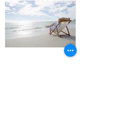
© 2025
by Anja Pusch, CANTIENICA® Mannheim
Dürerstr. 105, 68163 Mannheim
Tel. 0152-56959863
mail@cantienica-mannheim.de
Praxis für körperorientierte Psychotherapie und
Coaching
www.anja-pusch.de
Links
Service
Kontakt / Anfahrt
FAQ
Newsletter
Impressum
/
Datenschutz
AGB